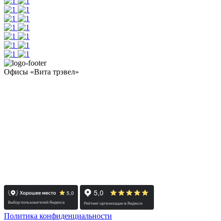
Офисы «Вита трэвел»
- Челябинск / Головной: +7 351 700-11-10
- Екатеринбург: +7 343 300-97-30
- Тюмень: +7 3452 65-91-81
- Москва: +7 495 308-48-82
- Санкт-Петербург: +7 812 415-88-15
Реестровый номер туроператора - РТО 022613
Политика конфиденциальности