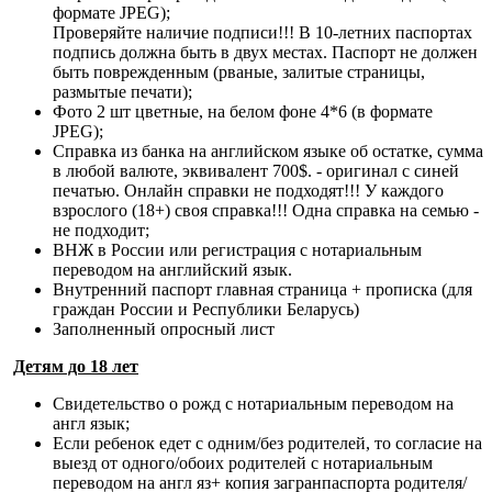
формате JPEG);
Проверяйте наличие подписи!!! В 10-летних паспортах
подпись должна быть в двух местах. Паспорт не должен
быть поврежденным (рваные, залитые страницы,
размытые печати);
Фото 2 шт цветные, на белом фоне 4*6 (в формате
JPEG);
Справка из банка на английском языке об остатке, сумма
в любой валюте, эквивалент 700$. - оригинал с синей
печатью. Онлайн справки не подходят!!! У каждого
взрослого (18+) своя справка!!! Одна справка на семью -
не подходит;
ВНЖ в России или регистрация с нотариальным
переводом на английский язык.
Внутренний паспорт главная страница + прописка (для
граждан России и Республики Беларусь)
Заполненный опросный лист
Детям до 18 лет
Свидетельство о рожд с нотариальным переводом на
англ язык;
Если ребенок едет с одним/без родителей, то согласие на
выезд от одного/обоих родителей с нотариальным
переводом на англ яз+ копия загранпаспорта родителя/