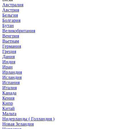
Австралия
Австрия
Бельгия
Болгария
Бутан
Великобритания
Венгрия
Вьетнам
Германия
Греция
Дания
Индия
Иран
Ирландия
Исландия
Испания
Италия
Канада
Кения
Кипр
Китай
Мальта
Нидерланды ( Голландия )
Новая Зеландия