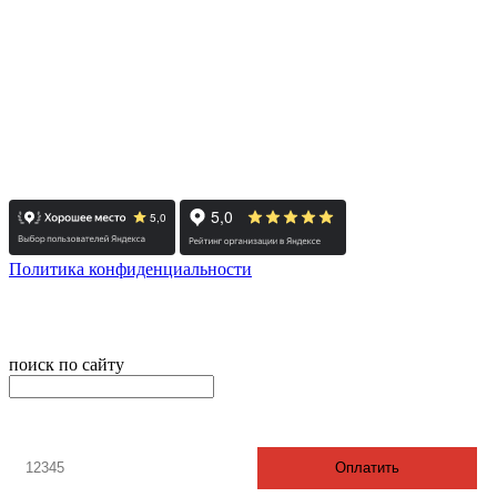
- Екатеринбург: +7 343 300-97-30
- Тюмень: +7 3452 65-91-81
- Москва: +7 495 308-48-82
- Санкт-Петербург: +7 812 415-88-15
Реестровый номер туроператора - РТО 022613
Политика конфиденциальности
© 2008-2025 - Администратор сайта ООО ТК "Вита трэвел",
ИНН 7452023824
поиск по сайту
онлайн оплата
Введите номер счета / договора
Оплатить