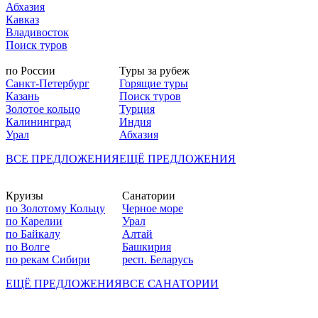
Абхазия
Кавказ
Владивосток
Поиск туров
по России
Туры за рубеж
Санкт-Петербург
Горящие туры
Казань
Поиск туров
Золотое кольцо
Турция
Калининград
Индия
Урал
Абхазия
ВСЕ ПРЕДЛОЖЕНИЯ
ЕЩЁ ПРЕДЛОЖЕНИЯ
Круизы
Санатории
по Золотому Кольцу
Черное море
по Карелии
Урал
по Байкалу
Алтай
по Волге
Башкирия
по рекам Сибири
респ. Беларусь
ЕЩЁ ПРЕДЛОЖЕНИЯ
ВСЕ САНАТОРИИ