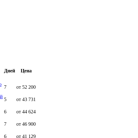
Дней
Цена
ю
7
от 52 200
ей
5
от 43 731
6
от 44 624
7
от 46 900
6
от 41 129