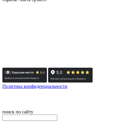
- Челябинск / Головной: +7 351 700-11-10
- Екатеринбург: +7 343 300-97-30
- Тюмень: +7 3452 65-91-81
- Москва: +7 495 308-48-82
- Санкт-Петербург: +7 812 415-88-15
Реестровый номер туроператора - РТО 022613
Политика конфиденциальности
© 2008-2025 - Администратор сайта ООО ТК "Вита трэвел",
ИНН 7452023824
поиск по сайту
онлайн оплата
Введите номер счета / договора