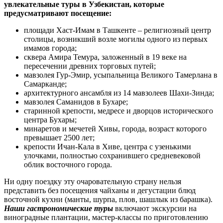
увлекательные туры в Узбекистан, которые
предусматривают посещение:
площади Хаст-Имам в Ташкенте – религиозный центр
столицы, возникший возле могилы одного из первых
имамов города;
сквера Амира Темура, заложенный в 19 веке на
пересечении древних торговых путей;
мавзолея Гур-Эмир, усыпальница Великого Тамерлана в
Самарканде;
архитектурного ансамбля из 14 мавзолеев Шахи-Зинда;
мавзолея Саманидов в Бухаре;
старинной крепости, медресе и дворцов исторического
центра Бухары;
минаретов и мечетей Хивы, города, возраст которого
превышает 2500 лет;
крепости Ичан-Кала в Хиве, центра с узенькими
улочками, полностью сохранившего средневековой
облик восточного города.
Ни одну поездку эту очаровательную страну нельзя
представить без посещения чайханы и дегустации блюд
восточной кухни (манты, шурпа, плов, шашлык из барашка).
Наши гастрономические туры
включают экскурсии на
виноградные плантации, мастер-классы по приготовлению