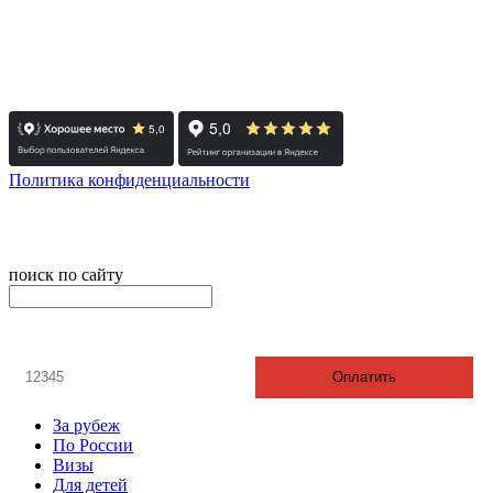
- Москва: +7 495 308-48-82
- Санкт-Петербург: +7 812 415-88-15
Реестровый номер туроператора - РТО 022613
Политика конфиденциальности
© 2008-2025 - Администратор сайта ООО ТК "Вита трэвел",
ИНН 7452023824
поиск по сайту
онлайн оплата
Введите номер счета / договора
Оплатить
За рубеж
По России
Визы
Для детей