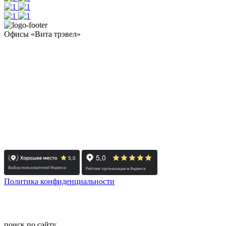
Офисы «Вита трэвел»
- Челябинск / Головной: +7 351 700-11-10
- Екатеринбург: +7 343 300-97-30
- Тюмень: +7 3452 65-91-81
- Москва: +7 495 308-48-82
- Санкт-Петербург: +7 812 415-88-15
Реестровый номер туроператора - РТО 022613
Политика конфиденциальности
© 2008-2025 - Администратор сайта ООО ТК "Вита трэвел",
ИНН 7452023824
поиск по сайту