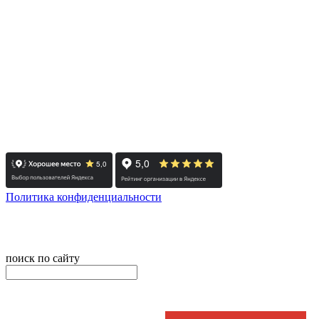
- Челябинск / Головной: +7 351 700-11-10
- Екатеринбург: +7 343 300-97-30
- Тюмень: +7 3452 65-91-81
- Москва: +7 495 308-48-82
- Санкт-Петербург: +7 812 415-88-15
Реестровый номер туроператора - РТО 022613
Политика конфиденциальности
© 2008-2025 - Администратор сайта ООО ТК "Вита трэвел",
ИНН 7452023824
поиск по сайту
онлайн оплата
Введите номер счета / договора