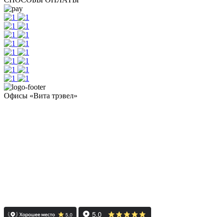
Офисы «Вита трэвел»
- Челябинск / Головной: +7 351 700-11-10
- Екатеринбург: +7 343 300-97-30
- Тюмень: +7 3452 65-91-81
- Москва: +7 495 308-48-82
- Санкт-Петербург: +7 812 415-88-15
Реестровый номер туроператора - РТО 022613