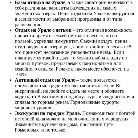
Базы отдыха на Урале
, а также санатории включают в
себя различные варианты размещения на самых
знаменитых озерах. Цены отдыха на Урале варьируются
в зависимости от выбранной программы и от типа
размещения.
Отдых на Урале с детьми
– это отличная возможность
провести время с семьей не только весело, но и с
пользой, укрепляя иммунитет. Свежий воздух, пение
птиц, журчание озер и рек, аромат хвойного леса – всё
это принесет несказанное удовольствие всем. Если
планируется такой отдых, то можно выбрать одну из
многих путёвок, предлагаемых пансионатами для
семейного отдыха. Релакс в таком месте обеспечен на
100%.
Активный отдых на Урале
– также пользуется
популярностью среди путешественников. Если Вы
энергичный, не любите сидеть на месте и обожаете
ходить, то Вам отлично подойдут туры выходного дня и
сплавы по горным рекам. Горнолыжные курорты
мирового уровня
Экскурсии по городам Урала.
Познакомиться с богатой
историей края можно на многочисленных маршрутах.
Знаменитые купеческие дома, последний путь
Романовых и не только.