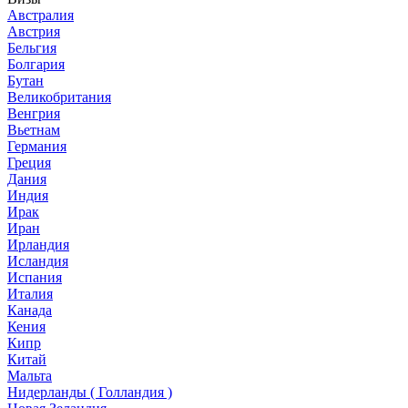
Австралия
Австрия
Бельгия
Болгария
Бутан
Великобритания
Венгрия
Вьетнам
Германия
Греция
Дания
Индия
Ирак
Иран
Ирландия
Исландия
Испания
Италия
Канада
Кения
Кипр
Китай
Мальта
Нидерланды ( Голландия )