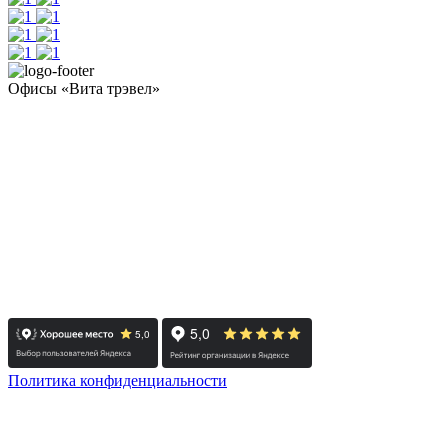
Офисы «Вита трэвел»
- Челябинск / Головной: +7 351 700-11-10
- Екатеринбург: +7 343 300-97-30
- Тюмень: +7 3452 65-91-81
- Москва: +7 495 308-48-82
- Санкт-Петербург: +7 812 415-88-15
Реестровый номер туроператора - РТО 022613
Политика конфиденциальности
© 2008-2025 - Администратор сайта ООО ТК "Вита трэвел",
ИНН 7452023824