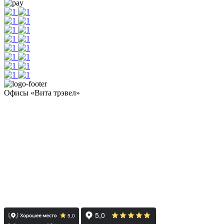
Офисы «Вита трэвел»
- Челябинск / Головной: +7 351 700-11-10
- Екатеринбург: +7 343 300-97-30
- Тюмень: +7 3452 65-91-81
- Москва: +7 495 308-48-82
- Санкт-Петербург: +7 812 415-88-15
Реестровый номер туроператора - РТО 022613