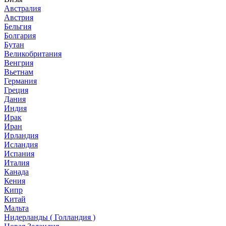
Австралия
Австрия
Бельгия
Болгария
Бутан
Великобритания
Венгрия
Вьетнам
Германия
Греция
Дания
Индия
Ирак
Иран
Ирландия
Исландия
Испания
Италия
Канада
Кения
Кипр
Китай
Мальта
Нидерланды ( Голландия )