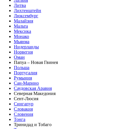
Латвия
Литва
Лихтенштейн
Люксембург
Малайзия
Мальта
Мексика
Монако
Мьянма
Нидерланды
Норвегия
Оман
Папуа – Новая Гвинея
Польша
Португалия
Румыния
Сан-Марино
Саудовская Аравия
Северная Македония
Сент-Люсия
Сингапур
Словакия
Словения
Тонга
Тринидад и Тобаго