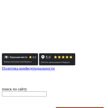
- Челябинск / Головной: +7 351 700-11-10
- Екатеринбург: +7 343 300-97-30
- Тюмень: +7 3452 65-91-81
- Москва: +7 495 308-48-82
- Санкт-Петербург: +7 812 415-88-15
Реестровый номер туроператора - РТО 022613
Политика конфиденциальности
© 2008-2025 - Администратор сайта ООО ТК "Вита трэвел",
ИНН 7452023824
поиск по сайту
онлайн оплата
Введите номер счета / договора