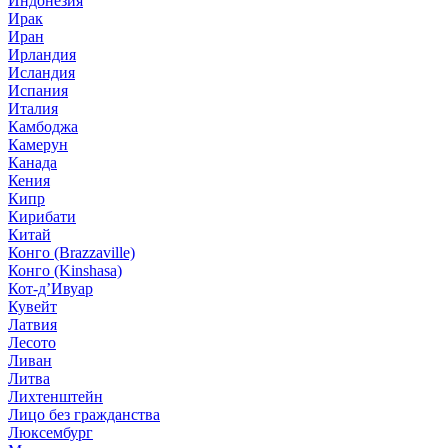
Индонезия
Ирак
Иран
Ирландия
Исландия
Испания
Италия
Камбоджа
Камерун
Канада
Кения
Кипр
Кирибати
Китай
Конго (Brazzaville)
Конго (Kinshasa)
Кот-д’Ивуар
Кувейт
Латвия
Лесото
Ливан
Литва
Лихтенштейн
Лицо без гражданства
Люксембург