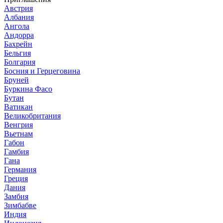
Австрия
Албания
Ангола
Андорра
Бахрейн
Бельгия
Болгария
Босния и Герцеговина
Бруней
Буркина Фасо
Бутан
Ватикан
Великобритания
Венгрия
Вьетнам
Габон
Гамбия
Гана
Германия
Греция
Дания
Замбия
Зимбабве
Индия