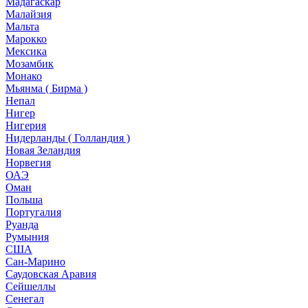
Мадагаскар
Малайзия
Мальта
Марокко
Мексика
Мозамбик
Монако
Мьянма ( Бирма )
Непал
Нигер
Нигерия
Нидерланды ( Голландия )
Новая Зеландия
Норвегия
ОАЭ
Оман
Польша
Португалия
Руанда
Румыния
США
Сан-Марино
Саудовская Аравия
Сейшеллы
Сенегал