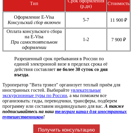
Срок оформления
Тип
Стоимость
(р.дн)
Оформление E-Visa
5-7
11 900 ₽
Консульский сбор включен
Оплата консульского сбора
на E-Visa
1-2
7 900 ₽
При самостоятельном
оформлении
Разрешенный срок пребывания в России по
единой электронной визе в пределах срока её
действия составляет
не более 30 суток со дня
въезда
.
Туроператор "Вита трэвел" организует теплый приём для
иностранных гостей. Выбирайте
увлекательные
экскурсионные туры по России
, а мы поможем все
организовать: гиды, переводчики, трансферы, подберем
программу или составим индивидуально для вас.
А также
подписывайтесь на наш
телеграм канал для иностранных
путешественников
!
Получить консультацию