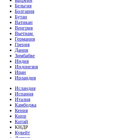
Бахрейн
Бельгия
Болгария
Бутан
Ватикан
Венгрия
Вьетнам
Германия
Греция
Дания
Зимбабве
Индия
Индонезия
Иран
Ирландия
Исландия
Испания
Италия
Камбоджа
Кения
Кипр
Китай
КНДР
Кувейт