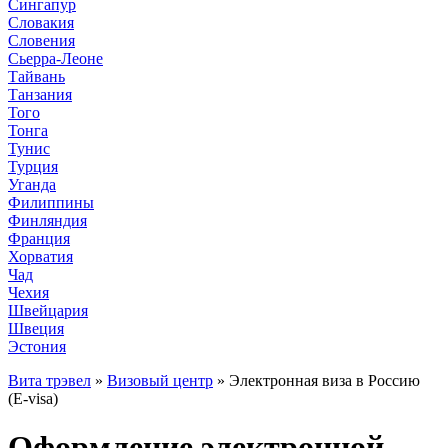
Сингапур
Словакия
Словения
Сьерра-Леоне
Тайвань
Танзания
Того
Тонга
Тунис
Турция
Уганда
Филиппины
Финляндия
Франция
Хорватия
Чад
Чехия
Швейцария
Швеция
Эстония
Вита трэвел
»
Визовый центр
» Электронная виза в Россию
(E-visa)
Оформление электронной