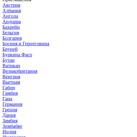
Австрия
Албания
Ангола
Андорра
Бахрейн
Бельгия
Болгария
Босния и Герцеговина
Бруней
Буркина Фасо
Бутан
Ватикан
Великобритания
Венгрия
Вьетнам
Габон
Гамбия
Гана
Германия
Греция
Дания
Замбия
Зимбабве
Индия