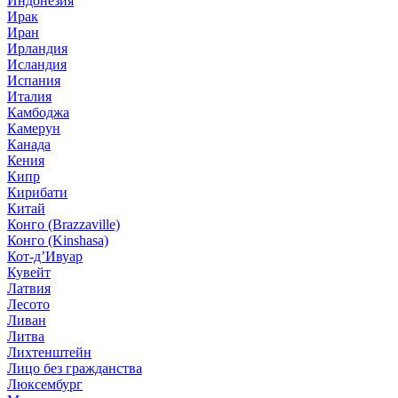
Индонезия
Ирак
Иран
Ирландия
Исландия
Испания
Италия
Камбоджа
Камерун
Канада
Кения
Кипр
Кирибати
Китай
Конго (Brazzaville)
Конго (Kinshasa)
Кот-д’Ивуар
Кувейт
Латвия
Лесото
Ливан
Литва
Лихтенштейн
Лицо без гражданства
Люксембург