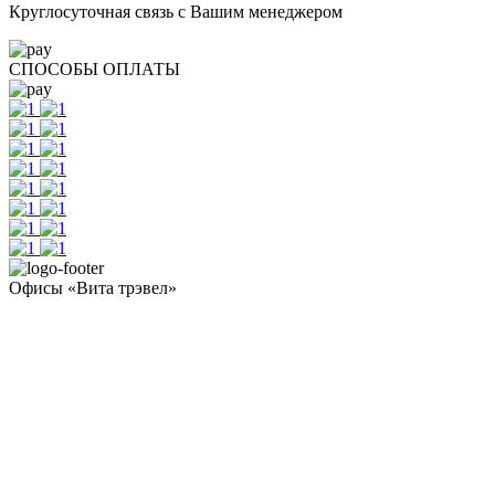
Круглосуточная связь с Вашим менеджером
СПОСОБЫ ОПЛАТЫ
Офисы «Вита трэвел»
- Челябинск / Головной: +7 351 700-11-10
- Екатеринбург: +7 343 300-97-30
- Тюмень: +7 3452 65-91-81
- Москва: +7 495 308-48-82
- Санкт-Петербург: +7 812 415-88-15