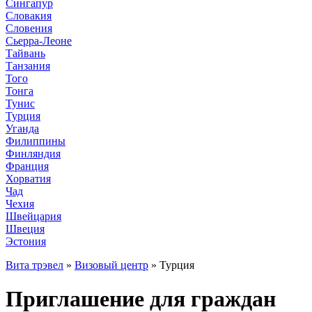
Сингапур
Словакия
Словения
Сьерра-Леоне
Тайвань
Танзания
Того
Тонга
Тунис
Турция
Уганда
Филиппины
Финляндия
Франция
Хорватия
Чад
Чехия
Швейцария
Швеция
Эстония
Вита трэвел
»
Визовый центр
» Турция
Приглашение для граждан