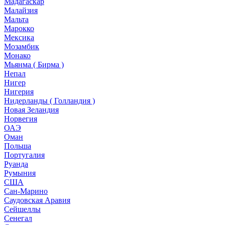
Мадагаскар
Малайзия
Мальта
Марокко
Мексика
Мозамбик
Монако
Мьянма ( Бирма )
Непал
Нигер
Нигерия
Нидерланды ( Голландия )
Новая Зеландия
Норвегия
ОАЭ
Оман
Польша
Португалия
Руанда
Румыния
США
Сан-Марино
Саудовская Аравия
Сейшеллы
Сенегал