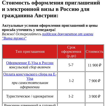
Стоимость оформления приглашений
и электронной визы в Россию для
гражданина Австрии:
Актуальные условия оформления приглашений и цены
просьба уточнять у менеджера!
Важно! Остерегайтесь
подделок документов от имени
"Вита трэвел"
Срок
Тип приглашения
оформления
Стоимость
(р.дн)
Оформление E-Visa в России
5-7
11 900 ₽
консульский сбор включен
Оплата консульского сбора на E-
Visa
1-2
7 900 ₽
при самостоятельном
оформлении
Туристическое / однократное
1-2
3 900 ₽
Внесение изменений в готовый