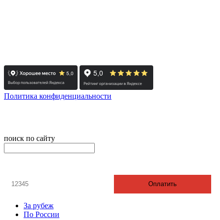
- Тюмень: +7 3452 65-91-81
- Москва: +7 495 308-48-82
- Санкт-Петербург: +7 812 415-88-15
Реестровый номер туроператора - РТО 022613
Политика конфиденциальности
© 2008-2025 - Администратор сайта ООО ТК "Вита трэвел",
ИНН 7452023824
поиск по сайту
онлайн оплата
Введите номер счета / договора
Оплатить
За рубеж
По России