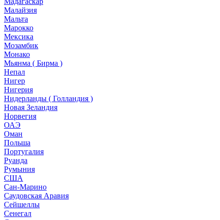
Мадагаскар
Малайзия
Мальта
Марокко
Мексика
Мозамбик
Монако
Мьянма ( Бирма )
Непал
Нигер
Нигерия
Нидерланды ( Голландия )
Новая Зеландия
Норвегия
ОАЭ
Оман
Польша
Португалия
Руанда
Румыния
США
Сан-Марино
Саудовская Аравия
Сейшеллы
Сенегал