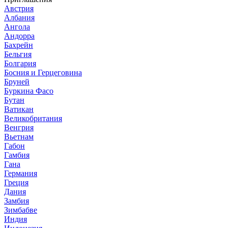
Австрия
Албания
Ангола
Андорра
Бахрейн
Бельгия
Болгария
Босния и Герцеговина
Бруней
Буркина Фасо
Бутан
Ватикан
Великобритания
Венгрия
Вьетнам
Габон
Гамбия
Гана
Германия
Греция
Дания
Замбия
Зимбабве
Индия