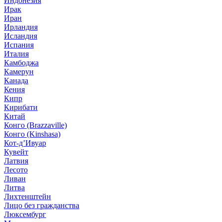
Индонезия
Ирак
Иран
Ирландия
Исландия
Испания
Италия
Камбоджа
Камерун
Канада
Кения
Кипр
Кирибати
Китай
Конго (Brazzaville)
Конго (Kinshasa)
Кот-д’Ивуар
Кувейт
Латвия
Лесото
Ливан
Литва
Лихтенштейн
Лицо без гражданства
Люксембург