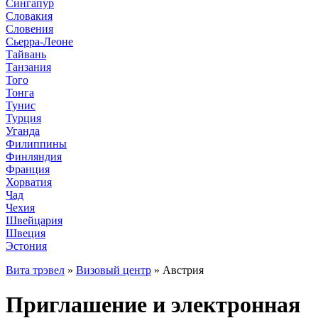
Сингапур
Словакия
Словения
Сьерра-Леоне
Тайвань
Танзания
Того
Тонга
Тунис
Турция
Уганда
Филиппины
Финляндия
Франция
Хорватия
Чад
Чехия
Швейцария
Швеция
Эстония
Вита трэвел
»
Визовый центр
» Австрия
Приглашение и электронная