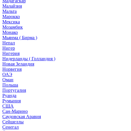
Мадагаскар
Малайзия
Мальта
Марокко
Мексика
Мозамбик
Монако
Мьянма ( Бирма )
Непал
Нигер
Нигерия
Нидерланды ( Голландия )
Новая Зеландия
Норвегия
ОАЭ
Оман
Польша
Португалия
Руанда
Румыния
США
Сан-Марино
Саудовская Аравия
Сейшеллы
Сенегал