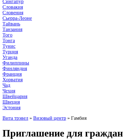
Сингапур
Словакия
Словения
Сьерра-Леоне
Тайвань
Танзания
Того
Тонга
Тунис
Турция
Уганда
Филиппины
Финляндия
Франция
Хорватия
Чад
Чехия
Швейцария
Швеция
Эстония
Вита трэвел
»
Визовый центр
» Гамбия
Приглашение для граждан