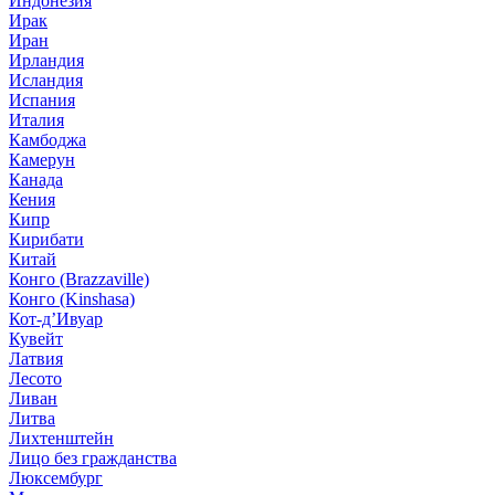
Индонезия
Ирак
Иран
Ирландия
Исландия
Испания
Италия
Камбоджа
Камерун
Канада
Кения
Кипр
Кирибати
Китай
Конго (Brazzaville)
Конго (Kinshasa)
Кот-д’Ивуар
Кувейт
Латвия
Лесото
Ливан
Литва
Лихтенштейн
Лицо без гражданства
Люксембург