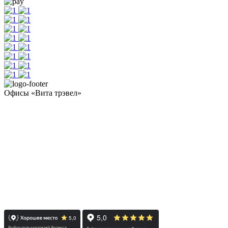
Офисы «Вита трэвел»
- Челябинск / Головной: +7 351 700-11-10
- Екатеринбург: +7 343 300-97-30
- Тюмень: +7 3452 65-91-81
- Москва: +7 495 308-48-82
- Санкт-Петербург: +7 812 415-88-15
Реестровый номер туроператора - РТО 022613