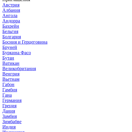
Австрия
Албания
Ангола
Андорра
Бахрейн
Бельгия
Болгария
Босния и Герцеговина
Бруней
Буркина Фасо
Бутан
Ватикан
Великобритания
Венгрия
Вьетнам
Габон
Гамбия
Гана
Германия
Греция
Дания
Замбия
Зимбабве
Индия