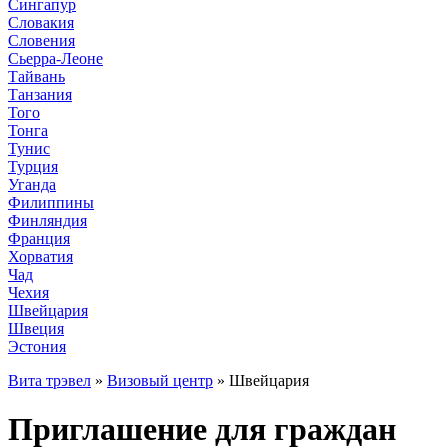
Сингапур
Словакия
Словения
Сьерра-Леоне
Тайвань
Танзания
Того
Тонга
Тунис
Турция
Уганда
Филиппины
Финляндия
Франция
Хорватия
Чад
Чехия
Швейцария
Швеция
Эстония
Вита трэвел
»
Визовый центр
» Швейцария
Приглашение для граждан