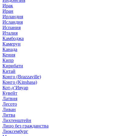
Индонезия
Ирак
Иран
Ирландия
Исландия
Испания
Италия
Камбоджа
Камерун
Канада
Кения
Кипр
Кирибати
Китай
Конго (Brazzaville)
Конго (Kinshasa)
Кот-д’Ивуар
Кувейт
Латвия
Лесото
Ливан
Литва
Лихтенштейн
Лицо без гражданства
Люксембург