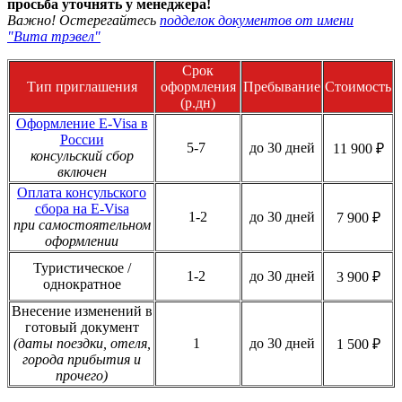
просьба уточнять у менеджера!
Важно! Остерегайтесь
подделок документов от имени
"Вита трэвел"
Срок
Тип приглашения
оформления
Пребывание
Стоимость
(р.дн)
Оформление E-Visa в
России
5-7
до 30 дней
11 900 ₽
консульский сбор
включен
Оплата консульского
сбора на E-Visa
1-2
до 30 дней
7 900 ₽
при самостоятельном
оформлении
Туристическое /
1-2
до 30 дней
3 900 ₽
однократное
Внесение изменений в
готовый документ
(даты поездки, отеля,
1
до 30 дней
1 500 ₽
города прибытия и
прочего)