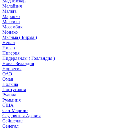
Мадагаскар
Малайзия
Мальта
Марокко
Мексика
Мозамбик
Монако
Мьянма ( Бирма )
Непал
Нигер
Нигерия
Нидерланды ( Голландия )
Новая Зеландия
Норвегия
ОАЭ
Оман
Польша
Португалия
Руанда
Румыния
США
Сан-Марино
Саудовская Аравия
Сейшеллы
Сенегал