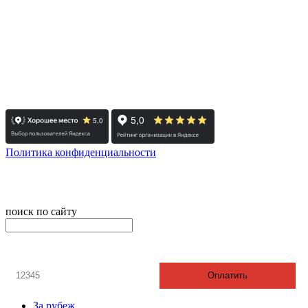
- Тюмень: +7 3452 65-91-81
- Москва: +7 495 308-48-82
- Санкт-Петербург: +7 812 415-88-15
Реестровый номер туроператора - РТО 022613
Политика конфиденциальности
© 2008-2025 - Администратор сайта ООО ТК "Вита трэвел",
ИНН 7452023824
поиск по сайту
онлайн оплата
Введите номер счета / договора
Оплатить
За рубеж