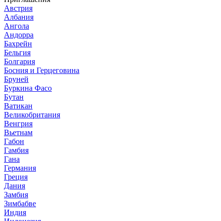
Австрия
Албания
Ангола
Андорра
Бахрейн
Бельгия
Болгария
Босния и Герцеговина
Бруней
Буркина Фасо
Бутан
Ватикан
Великобритания
Венгрия
Вьетнам
Габон
Гамбия
Гана
Германия
Греция
Дания
Замбия
Зимбабве
Индия