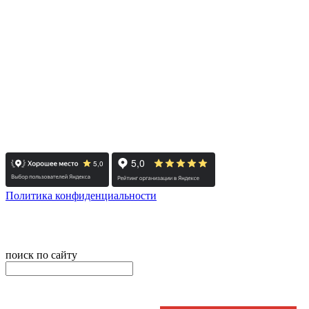
- Челябинск / Головной: +7 351 700-11-10
- Екатеринбург: +7 343 300-97-30
- Тюмень: +7 3452 65-91-81
- Москва: +7 495 308-48-82
- Санкт-Петербург: +7 812 415-88-15
Реестровый номер туроператора - РТО 022613
Политика конфиденциальности
© 2008-2025 - Администратор сайта ООО ТК "Вита трэвел",
ИНН 7452023824
поиск по сайту
онлайн оплата
Введите номер счета / договора