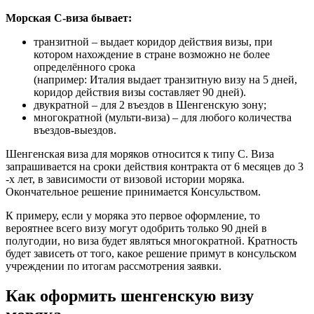
Морская C-виза бывает:
транзитной – выдает коридор действия визы, при
котором нахождение в стране возможно не более
определённого срока
(например: Италия выдает транзитную визу на 5 дней,
коридор действия визы составляет 90 дней).
двукратной – для 2 въездов в Шенгенскую зону;
многократной (мульти-виза) – для любого количества
въездов-выездов.
Шенгенская виза для моряков относится к типу C. Виза
запрашивается на сроки действия контракта от 6 месяцев до 3
-х лет, в зависимости от визовой истории моряка.
Окончательное решение принимается Консульством.
К примеру, если у моряка это первое оформление, то
вероятнее всего визу могут одобрить только 90 дней в
полугодии, но виза будет являться многократной. Кратность
будет зависеть от того, какое решение примут в консульском
учреждении по итогам рассмотрения заявки.
Как оформить шенгенскую визу