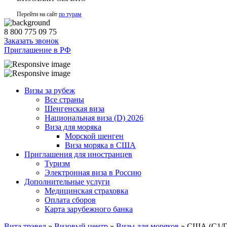
Перейти на сайт
по турам
8 800 775 09 75
Заказать звонок
Приглашение в РФ
Визы за рубеж
Все страны
Шенгенская виза
Национальная виза (D) 2026
Виза для моряка
Морской шенген
Виза моряка в США
Приглашения для иностранцев
Туризм
Электронная виза в Россию
Дополнительные услуги
Медицинская страховка
Оплата сборов
Карта зарубежного банка
Вита трэвел
»
Визовый центр
»
Визы для моряков
» США (C1/