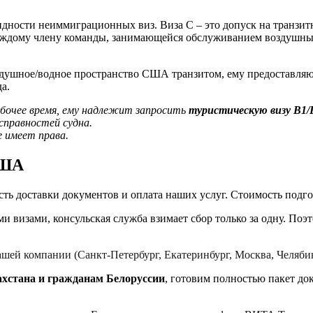
идности неиммиграционных виз. Виза C – это допуск на транзи
аждому члену команды, занимающейся обслуживанием воздушных
воздушное/водное пространство США транзитом, ему предоставл
а.
бочее время, ему надлежит запросить
туристическую визу B1/
исправностей судна.
е имеет права.
США
ость доставки документов и оплата наших услуг. Стоимость под
 визами, консульская служба взимает сбор только за одну. Поэ
шей компании (Санкт-Петербург, Екатеринбург, Москва, Челяби
хстана и гражданам Белоруссии
, готовим полностью пакет д