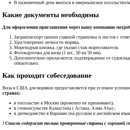
В назначенный день явиться в американское посольство/к
Какие документы необходимы
Для оформления приглашения через нашу компанию потреб
Загранпаспорт (копии главной странички и листов с отме
Удостоверение личности моряка.
Мореходная книжка, где указан стаж мореплавателя.
Фотокарточка для визы (1 шт., 50 на 50 мм).
Дополнительно прилагаются: подтверждение от судовладе
обязательно.
Как проходит собеседование
Виза в США для моряков предоставляется при условии успешн
странах:
в посольстве в Москве (временно не принимают);
в генконсульстве Казахстана ( Астана, Алма Аты) ;
в дипведомстве в Варшаве (на русском и английском язык
! Список содержит только проверенные страны с хорошей 