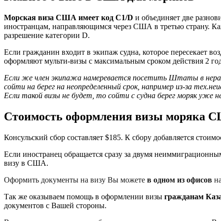
Морская виза США имеет код C1/D
и объединяет две разнов
иностранцам, направляющимся через США в третью страну. К
разрешение категории D.
Если гражданин входит в экипаж судна, которое пересекает 
оформляют мульти-визы с максимальным сроком действия 2 год
Если же член экипажа намеревается посетить Штаты в нера
сойти на берег на неопределенный срок, например из-за тех.не
Если такой визы не будет, то сойти с судна берег моряк уже н
Стоимость оформления визы моряка 
Консульский сбор составляет $185. К сбору добавляется стоим
Если иностранец обращается сразу за двумя неиммиграционными
визу в США.
Оформить документы на визу Вы можете
в одном из офисов
на
Так же оказываем помощь в оформлении визы
гражданам Каза
документов с Вашей стороны.