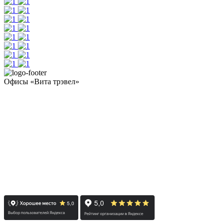
Офисы «Вита трэвел»
- Челябинск / Головной: +7 351 700-11-10
- Екатеринбург: +7 343 300-97-30
- Тюмень: +7 3452 65-91-81
- Москва: +7 495 308-48-82
- Санкт-Петербург: +7 812 415-88-15
Реестровый номер туроператора - РТО 022613