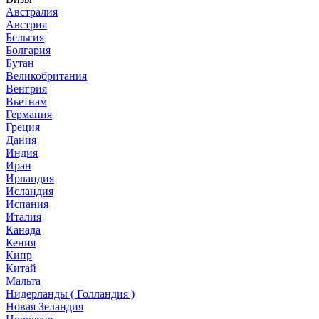
Австралия
Австрия
Бельгия
Болгария
Бутан
Великобритания
Венгрия
Вьетнам
Германия
Греция
Дания
Индия
Иран
Ирландия
Исландия
Испания
Италия
Канада
Кения
Кипр
Китай
Мальта
Нидерланды ( Голландия )
Новая Зеландия