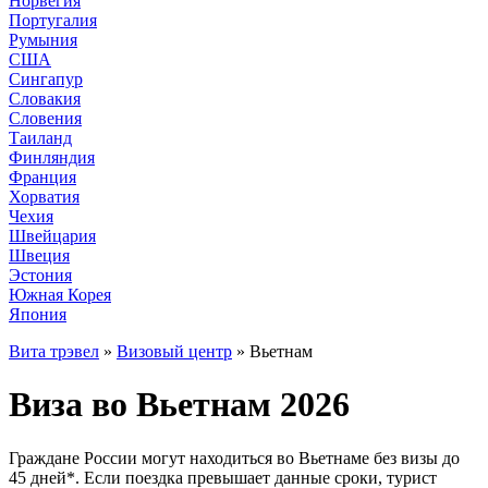
Норвегия
Португалия
Румыния
США
Сингапур
Словакия
Словения
Таиланд
Финляндия
Франция
Хорватия
Чехия
Швейцария
Швеция
Эстония
Южная Корея
Япония
Вита трэвел
»
Визовый центр
» Вьетнам
Виза во Вьетнам 2026
Граждане России могут находиться во Вьетнаме без визы до
45 дней*. Если поездка превышает данные сроки, турист