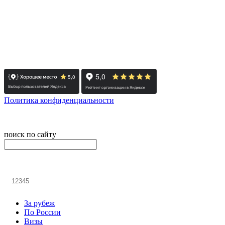
- Тюмень: +7 3452 65-91-81
- Москва: +7 495 308-48-82
- Санкт-Петербург: +7 812 415-88-15
Реестровый номер туроператора - РТО 022613
Политика конфиденциальности
© 2008-2025 - Администратор сайта ООО ТК "Вита трэвел", 
поиск по сайту
онлайн оплата
Введите номер счета / договора
За рубеж
По России
Визы