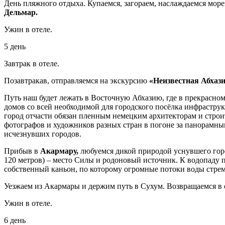
День пляжного отдыха. Купаемся, загораем, наслаждаемся мор
Дельмар.
Ужин в отеле.
5 день
Завтрак в отеле.
Позавтракав, отправляемся на экскурсию
«Неизвестная Абхази
Путь наш будет лежать в Восточную Абхазию, где в прекрасно
домов со всей необходимой для городского посёлка инфрастру
город отчасти обязан пленным немецким архитекторам и строи
фотографов и художников разных стран в погоне за панорамны
исчезнувших городов.
Прибыв в
Акармару,
любуемся дикой природой уснувшего горо
120 метров) – место Силы и родоновый источник. К водопаду п
собственный каньон, по которому огромные потоки воды стрем
Уезжаем из Акармары и держим путь в Сухум. Возвращаемся в 
Ужин в отеле.
6 день