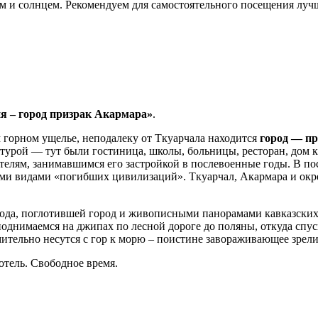
ем и солнцем. Рекомендуем для самостоятельного посещения лу
я – город призрак Акармара»
.
м горном ущелье, неподалеку от Ткуарчала находится
город — п
ктурой — тут были гостиница, школы, больницы, ресторан, дом 
телям, занимавшимся его застройкой в послевоенные годы. В п
ми видами «погибших цивилизаций». Ткуарчал, Акармара и окре
да, поглотившей город и живописными панорамами кавказских 
однимаемся на джипах по лесной дороге до поляны, откуда спус
ительно несутся с гор к морю – поистине завораживающее зрел
отель. Свободное время.