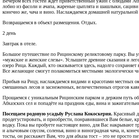
Вечером всех гостей ждет приветственный ужин с блюдами Абха
лобио из фасоли и ачапа, жареные цыплята и шашлыки, сациви 
конечно же, чача и вино. Наслаждаемся домашней натуральной
Возвращаемся в объект размещения. Отдых.
2 день
Завтрак в отеле.
Большое путешествие по Рицинскому реликтовому парку. Вы 
«мужские и женские слезы». Услышите древние сказания и ле
озеро Рица. Каждый, кто оказывается здесь, надолго сохраняе
Все желающие смогут полакомиться местными экологически ч
Прибыв на Рицу, наслаждаемся видами и красотами местных ок
смешанных лесов и заснеженных, величественных отрогов кавк
Прощаемся с уникальным Рицинским парком и держим путь об
Абхазских сел и попадёте на праздник еды, вина и зажигательн
Посещаем родовую усадьбу Руслана Кокоскерия.
Красивый до
продегустировать, и приобрести, понравившиеся Вам белые, кр
водку. Пока вы пробуете настоящее вино, для Вас накрывают 
и алычовым соусом, соленья, вино и виноградная чача, и, коне
тосты, он расскажет Вам, что для абхаза тост – это не просто