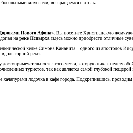
ебосольными хозяевами, возвращаемся в отель.
Дорогами Нового Афона»
. Вы посетите Христианскую жемчуж
одопад на
реке Псцырха
(здесь можно приобрести отличные суве
льнической келье Симона Кананита – одного из апостолов Иис
 вдоль горной реки.
у достопримечательность этого места, которую никак нельзя об
очисленных туристов, так как является самой глубокой пещерой
ие хачапурами лодочка в кафе города. Подкрепившись, проводим