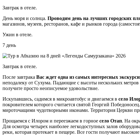
Завтрак в отеле.
День моря и солнца.
Проводим день на лучших городских пл
магазинов, музеев, ресторанов, кафе и рынков города (самостоя
Ужин в отеле.
7 день
Завтрак в отеле.
После завтрака
Вас ждет одна из самых интересных экскурси
неподалеку от Сухума. Падающие с высоты нескольких метров с
получите просто неописуемое удовольствие.
Искупавшись, садимся в микроавтобус и двигаемся в
село Ило
покровителем которого считается святой Георгий Победоносец.
мироточащими чудотворными иконами. Территория Церкви при
Прощаемся с Илором и переезжаем в горное
село Отап
. На ок
Для осмотра четырех наиболее легкодоступных залов оборудов
реки, которая протекает в пещере. Все гости получают высокие