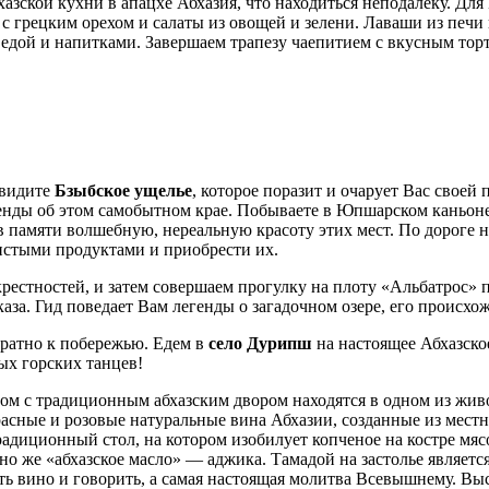
зской кухни в апацхе Абхазия, что находиться неподалеку. Для 
с грецким орехом и салаты из овощей и зелени. Лаваши из печи 
 едой и напитками. Завершаем трапезу чаепитием с вкусным тор
увидите
Бзыбское ущелье
, которое поразит и очарует Вас своей 
генды об этом самобытном крае. Побываете в Юпшарском каньон
т в памяти волшебную, нереальную красоту этих мест. По дороге
истыми продуктами и приобрести их.
рестностей, и затем совершаем прогулку на плоту «Альбатрос» 
аза. Гид поведает Вам легенды о загадочном озере, его происхо
ратно к побережью. Едем в
село Дурипш
на настоящее Абхазско
ых горских танцев!
м с традиционным абхазским двором находятся в одном из жив
асные и розовые натуральные вина Абхазии, созданные из местн
традиционный стол, на котором изобилует копченое на костре м
чно же «абхазское масло» — аджика. Тамадой на застолье являетс
 пить вино и говорить, а самая настоящая молитва Всевышнему. 