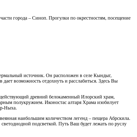
асти города – Синоп. Прогулки по окрестностям, посещение
термальный источник. Он расположен в селе Кындыг,
в дает возможность отдохнуть и расслабиться. Здесь Вы
я действующий древний белокаменный Илорский храм,
лтарным полукружием. Иконостас алтаря Храма изобилует
ыр-Ныха.
 овеянная наибольшим количеством легенд – пещера Абрскила.
 светодиодной подсветкой. Путь Ваш будет лежать по руслу