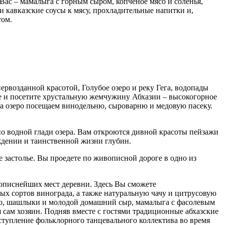
Вас – мамалыга с горным сыром, копченое мясо и соленья,
и кавказские соусы к мясу, прохладительные напитки и,
том.
первозданной красотой, Голубое озеро и реку Гега, водопады
е и посетите хрустальную жемчужину Абхазии – высокогорное
 на озеро посещаем винодельню, сыроварню и медовую пасеку.
по водной глади озера. Вам откроются дивной красоты пейзажи
ждении и таинственной жизни глубин.
е застолье. Вы проедете по живописной дороге в одно из
описнейших мест деревни. Здесь Вы сможете
ых сортов винограда, а также натуральную чачу и цитрусовую
ясо, шашлыки и молодой домашний сыр, мамалыга с фасолевым
я сам хозяин. Подняв вместе с гостями традиционные абхазские
Выступление фольклорного танцевального коллектива во время