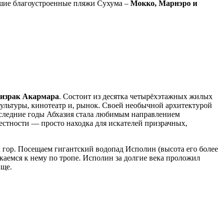
чшие благоустроенные пляжи Сухума –
Мокко, Марнэро и
ризрак Акармара
. Состоит из десятка четырёхэтажных жилых
культуры, кинотеатр и, рынок. Своей необычной архитектурой
оследние годы Абхазия стала любимым направлением
стности — просто находка для искателей призрачных,
гор. Посещаем гигантский водопад Исполин (высота его более
каемся к нему по тропе. Исполин за долгие века проложил
ище.