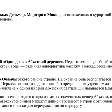
яжах Дельмар, Марнэро и Мокко,
расположенных в курортной ч
тельно).
й «Один день в Абхазской деревне»
. Переезжаем на целебный 
труи воды — отличная альтернатива массажу, а каскад бассейно
р Очамчырского
района страны. На окраине села располагаетс
 Церковь состоит из одного зала без пределов, с внутренним а
числена к одной из семи Абхазских святилищ и называется Ел
раине села находится одна из самых знаменитых пещер Абхазии,
ан экскурсионный маршрут длиной восемьсот метров с отличной
 сапоги и каски для передвижения по маршруту.