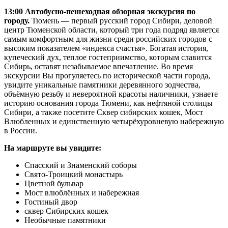
13:00
Автобусно-пешеходная обзорная экскурсия по
городу.
Тюмень — первый русский город Сибири, деловой
центр Тюменской области, который три года подряд является
самым комфортным для жизни среди российских городов с
высоким показателем «индекса счастья». Богатая история,
купеческий дух, теплое гостеприимство, которым славится
Сибирь, оставят незабываемое впечатление. Во время
экскурсии Вы прогуляетесь по исторической части города,
увидите уникальные памятники деревянного зодчества,
объёмную резьбу и невероятной красоты наличники, узнаете
историю основания города Тюмени, как нефтяной столицы
Сибири, а также посетите Сквер сибирских кошек, Мост
Влюбленных и единственную четырёхуровневую набережную
в России.
На маршруте вы увидите:
Спасский и Знаменский соборы
Свято-Троицкий монастырь
Цветной бульвар
Мост влюблённых и набережная
Гостиный двор
сквер Сибирских кошек
Необычные памятники