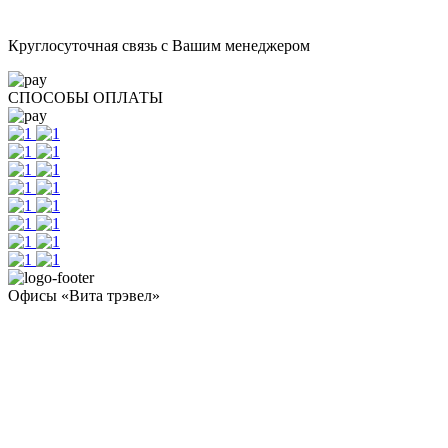
Круглосуточная связь с Вашим менеджером
СПОСОБЫ ОПЛАТЫ
Офисы «Вита трэвел»
- Челябинск / Головной: +7 351 700-11-10
- Екатеринбург: +7 343 300-97-30
- Тюмень: +7 3452 65-91-81
- Москва: +7 495 308-48-82