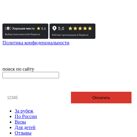
- Санкт-Петербург: +7 812 415-88-15
Реестровый номер туроператора - РТО 022613
Политика конфиденциальности
© 2008-2025 - Администратор сайта ООО ТК "Вита трэвел",
ИНН 7452023824
поиск по сайту
онлайн оплата
Введите номер счета / договора
Оплатить
За рубеж
По России
Визы
Для детей
Отзывы