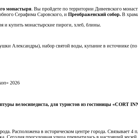
ого монастыря
. Вы пройдете по территории Дивеевского монаст
добного Серафима Саровского, и
Преображенский собор.
В храм
я и купить монастырские пироги, хлеб, блины.
ушки Александры), набор святой воды, купание в источнике (по
льптуры велосипедиста, для туристов из гостиницы «CORT INN
ода. Расположена в историческом центре города. Связывает 4 п
века. Сегодня прогулочная улица превратилась в настоящий муз