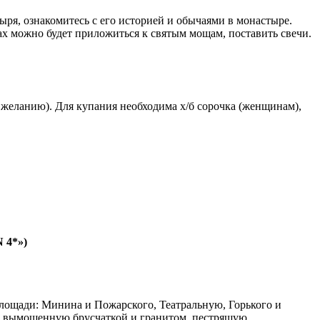
ыря, ознакомитесь с его историей и обычаями в монастыре.
ах можно будет приложиться к святым мощам, поставить свечи.
 желанию). Для купания необходима х/б сорочка (женщинам),
 4*»)
лощади: Минина и Пожарского, Театральную, Горького и
ей, вымощенную брусчаткой и гранитом, пестрящую