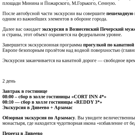
площади Минина и Пожарского, М.Горького, Сенную.
После автобусной части экскурсии вы совершите
пешеходную 
одним из важнейших элементов в обороне города.
Далее вас ожидает
экскурсия в Вознесенский Печерский муж
и страны, этот объект охраняется на федеральном уровне.
Завершится экскурсионная программа
прогулкой по канатной
Европе безопорным пролётом над водной поверхностью (главн
Экскурсия заканчивается на канатной дороге — свободное вре
2 день
Завтрак в гостинице
08:00 – сбор в холле гостиницы «CORT INN 4*»
08:10 — сбор в холле гостиницы «REDDY 3*»
Экскурсия в Дивеево + Арзамас
Обзорная экскурсия по Арзамасу
. Вы увидите величественн
монастыря, где находится чудотворная икона «избавление от бе
Переезд в Дивеево