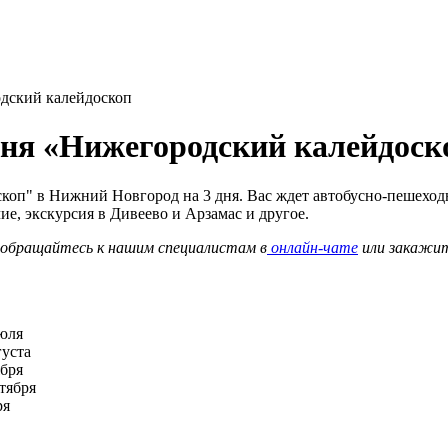
дский калейдоскоп
дня «Нижегородский калейдоск
коп" в Нижний Новгород на 3 дня. Вас ждет автобусно-пешеход
е, экскурсия в Дивеево и Арзамас и другое.
о обращайтесь к нашим специалистам в
онлайн-чате
или закажи
июля
вгуста
ября
ктября
ря