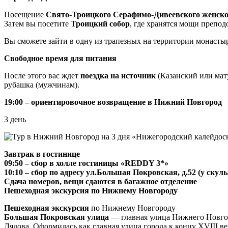
Посещение
Свято-Троицкого Серафимо-Дивеевского женск
Затем вы посетите
Троицкий собор
, где хранятся мощи препо
Вы сможете зайти в одну из трапезных на территории монастыр
Свободное время для питания
После этого вас ждет
поездка на источник
(Казанский или мат
рубашка (мужчинам).
19:00 – ориентировочное возвращение в Нижний Новгород
3 день
Завтрак в гостинице
09:50 – сбор в холле гостиницы «REDDY 3*»
10:10 – сбор по адресу ул.Большая Покровская, д.52 (у ску
Сдача номеров, вещи сдаются в багажное отделение
Пешеходная экскурсия по Нижнему Новгороду
Пешеходная экскурсия
по Нижнему Новгороду
Большая Покровская улица
— главная улица Нижнего Новгор
Лядова. Оформилась как главная улица города к концу XVIII 