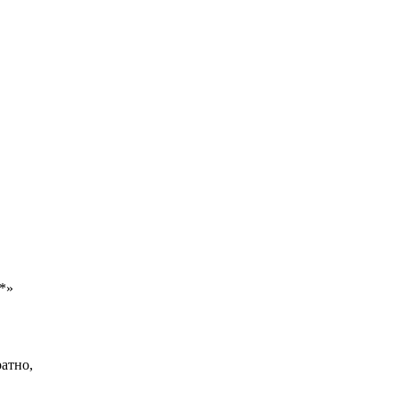
*»
атно,