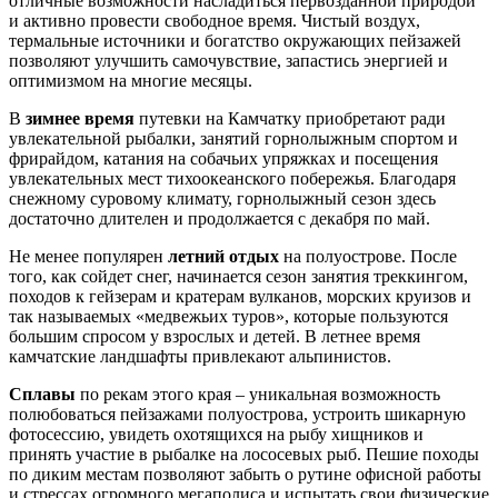
отличные возможности насладиться первозданной природой
и активно провести свободное время. Чистый воздух,
термальные источники и богатство окружающих пейзажей
позволяют улучшить самочувствие, запастись энергией и
оптимизмом на многие месяцы.
В
зимнее время
путевки на Камчатку приобретают ради
увлекательной рыбалки, занятий горнолыжным спортом и
фрирайдом, катания на собачьих упряжках и посещения
увлекательных мест тихоокеанского побережья. Благодаря
снежному суровому климату, горнолыжный сезон здесь
достаточно длителен и продолжается с декабря по май.
Не менее популярен
летний отдых
на полуострове. После
того, как сойдет снег, начинается сезон занятия треккингом,
походов к гейзерам и кратерам вулканов, морских круизов и
так называемых «медвежьих туров», которые пользуются
большим спросом у взрослых и детей. В летнее время
камчатские ландшафты привлекают альпинистов.
Сплавы
по рекам этого края – уникальная возможность
полюбоваться пейзажами полуострова, устроить шикарную
фотосессию, увидеть охотящихся на рыбу хищников и
принять участие в рыбалке на лососевых рыб. Пешие походы
по диким местам позволяют забыть о рутине офисной работы
и стрессах огромного мегаполиса и испытать свои физические