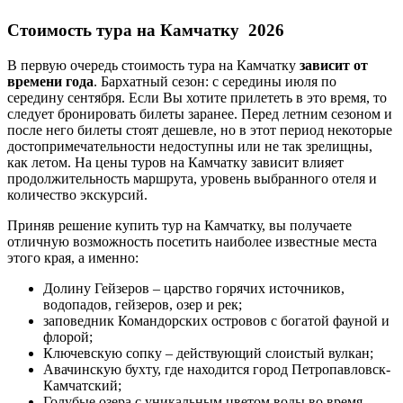
Стоимость тура на Камчатку
2026
В первую очередь стоимость тура на Камчатку
зависит от
времени года
. Бархатный сезон: с середины июля по
середину сентября. Если Вы хотите прилететь в это время, то
следует бронировать билеты заранее. Перед летним сезоном и
после него билеты стоят дешевле, но в этот период некоторые
достопримечательности недоступны или не так зрелищны,
как летом. На цены туров на Камчатку зависит влияет
продолжительность маршрута, уровень выбранного отеля и
количество экскурсий.
Приняв решение купить тур на Камчатку, вы получаете
отличную возможность посетить наиболее известные места
этого края, а именно:
Долину Гейзеров – царство горячих источников,
водопадов, гейзеров, озер и рек;
заповедник Командорских островов с богатой фауной и
флорой;
Ключевскую сопку – действующий слоистый вулкан;
Авачинскую бухту, где находится город Петропавловск-
Камчатский;
Голубые озера с уникальным цветом воды во время