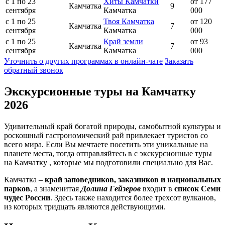
с 1 по 23
Хиты Камчатки
от 177
Камчатка
9
сентября
Камчатка
000
с 1 по 25
Твоя Камчатка
от 120
Камчатка
7
сентября
Камчатка
000
с 1 по 25
Край земли
от 93
Камчатка
7
сентября
Камчатка
000
Уточнить о других программах в онлайн-чате
Заказать
обратный звонок
Экскурсионные туры на Камчатку
2026
Удивительный край богатой природы, самобытной культуры и
роскошный гастрономический рай привлекает туристов со
всего мира. Если Вы мечтаете посетить эти уникальные на
планете места, тогда отправляйтесь в с экскурсионные туры
на Камчатку , которые мы подготовили специально для Вас.
Камчатка –
край заповедников, заказников и национальных
парков
, а знаменитая
Долина Гейзеров
входит в
список Семи
чудес России
. Здесь также находится более трехсот вулканов,
из которых тридцать являются действующими.