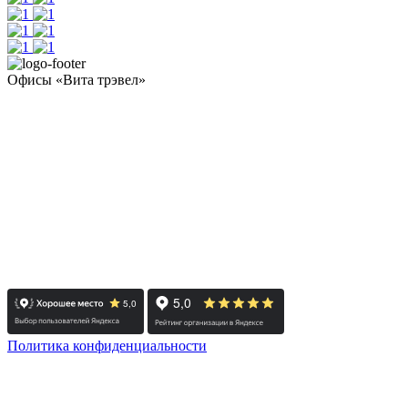
Офисы «Вита трэвел»
- Челябинск / Головной: +7 351 700-11-10
- Екатеринбург: +7 343 300-97-30
- Тюмень: +7 3452 65-91-81
- Москва: +7 495 308-48-82
- Санкт-Петербург: +7 812 415-88-15
Реестровый номер туроператора - РТО 022613
Политика конфиденциальности
© 2008-2025 - Администратор сайта ООО ТК "Вита трэвел",
ИНН 7452023824