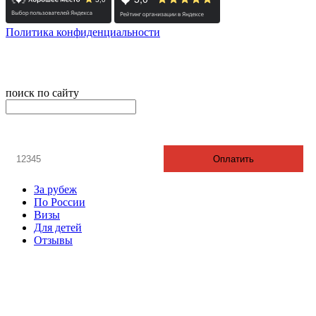
Политика конфиденциальности
© 2008-2025 - Администратор сайта ООО ТК "Вита трэвел",
ИНН 7452023824
поиск по сайту
онлайн оплата
Введите номер счета / договора
Оплатить
За рубеж
По России
Визы
Для детей
Отзывы