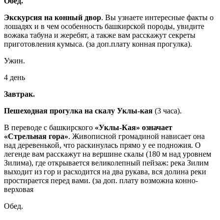
Обед.
Экскурсия на конный двор
. Вы узнаете интересные факты о
лошадях и в чем особенность башкирской породы, увидите
вожака табуна и жеребят, а также вам расскажут секреты
приготовления кумыса. (за доп.плату конная прогулка).
Ужин.
4 день
Завтрак.
Пешеходная прогулка на скалу Уклы-кая
(3 часа).
В переводе с башкирского
«Уклы-Кая» означает
«Стрельная гора»
. Живописной громадиной нависает она
над деревенькой, что раскинулась прямо у ее подножия. О
легенде вам расскажут на вершине скалы (180 м над уровнем
Зилима), где открывается великолепный пейзаж: река Зилим
выходит из гор и расходится на два рукава, вся долина реки
простирается перед вами. (за доп. плату возможна конно-
верховая
Обед.