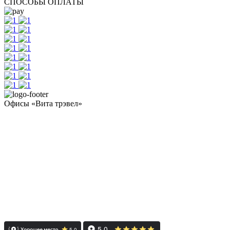
СПОСОБЫ ОПЛАТЫ
Офисы «Вита трэвел»
- Челябинск / Головной: +7 351 700-11-10
- Екатеринбург: +7 343 300-97-30
- Тюмень: +7 3452 65-91-81
- Москва: +7 495 308-48-82
- Санкт-Петербург: +7 812 415-88-15
Реестровый номер туроператора - РТО 022613