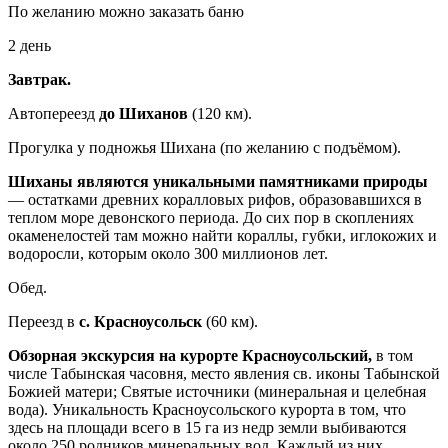
По желанию можно заказать баню
2 день
Завтрак.
Автопереезд
до Шиханов
(120 км).
Прогулка у подножья Шихана (по желанию с подъёмом).
Шиханы являются уникальными памятниками природы
— остатками древних коралловых рифов, образовавшихся в
теплом море девонского периода. До сих пор в скоплениях
окаменелостей там можно найти кораллы, губки, иглокожих и
водоросли, которым около 300 миллионов лет.
Обед.
Переезд в
с. Красноусольск
(60 км).
Обзорная экскурсия на курорте Красноусольский,
в том
числе Табынская часовня, место явления св. иконы Табынской
Божией матери; Святые источники (минеральная и целебная
вода). Уникальность Красноусольского курорта в том, что
здесь на площади всего в 15 га из недр земли выбиваются
около 250 родников минеральных вод. Каждый из них