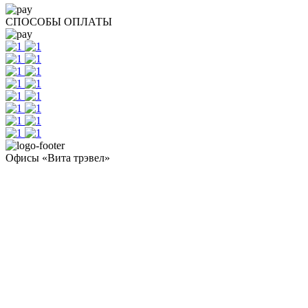
СПОСОБЫ ОПЛАТЫ
Офисы «Вита трэвел»
- Челябинск / Головной: +7 351 700-11-10
- Екатеринбург: +7 343 300-97-30
- Тюмень: +7 3452 65-91-81
- Москва: +7 495 308-48-82
- Санкт-Петербург: +7 812 415-88-15
Реестровый номер туроператора - РТО 022613