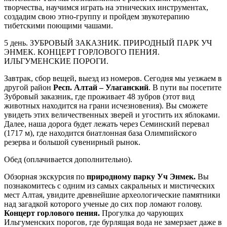
творчества, научимся играть на этнических инструментах,
создадим свою этно-группу и пройдем звукотерапию
тибетскими поющими чашами.
5 день. ЗУБРОВЫЙ ЗАКАЗНИК. ПРИРОДНЫЙ ПАРК УЧ
ЭНМЕК. КОНЦЕРТ ГОРЛОВОГО ПЕНИЯ.
ИЛЬГУМЕНСКИЕ ПОРОГИ.
Завтрак, сбор вещей, выезд из номеров. Сегодня мы уезжаем в
другой район
Респ. Алтай – Улаганский
. В пути вы посетите
Зубровый заказник, где проживает 48 зубров (этот вид
животных находится на грани исчезновения). Вы сможете
увидеть этих величественных зверей и угостить их яблоками.
Далее, наша дорога будет лежать через Семинский перевал
(1717 м), где находится биатлонная база Олимпийского
резерва и большой сувенирный рынок.
Обед (оплачивается дополнительно).
Обзорная экскурсия по
природному парку Уч Энмек.
Вы
познакомитесь с одним из самых сакральных и мистических
мест Алтая, увидите древнейшие археологические памятники
над загадкой которого ученые до сих пор ломают голову.
Концерт горлового пения.
Прогулка до чарующих
Ильгуменских порогов, где бурлящая вода не замерзает даже в