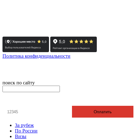
- Москва: +7 495 308-48-82
- Санкт-Петербург: +7 812 415-88-15
Реестровый номер туроператора - РТО 022613
Политика конфиденциальности
© 2008-2025 - Администратор сайта ООО ТК "Вита трэвел",
ИНН 7452023824
поиск по сайту
онлайн оплата
Введите номер счета / договора
Оплатить
За рубеж
По России
Визы