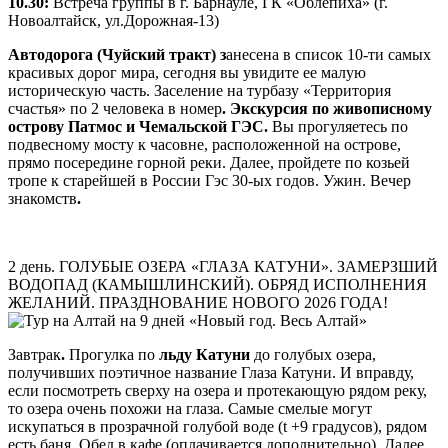
10.30:
Встреча группы в г. Барнауле, ГК «Облепиха» (г.
Новоалтайск, ул.Дорожная-13)
Автодорога (Чуйский тракт) з
анесена в список 10-ти самых
красивых дорог мира, сегодня вы увидите ее малую
историческую часть. Заселение на турбазу «Территория
счастья» по 2 человека в номер
. Экскурсия по живописному
острову Патмос и Чемальской ГЭС.
Вы прогуляетесь по
подвесному мосту к часовне, расположенной на острове,
прямо посередине горной реки. Далее, пройдете по козьей
тропе к старейшей в России Гэс 30-ых годов. Ужин. Вечер
знакомств
.
2 день. ГОЛУБЫЕ ОЗЕРА «ГЛАЗА КАТУНИ». ЗАМЕРЗШИЙ
ВОДОПАД (КАМЫШЛИНСКИЙ). ОБРЯД ИСПОЛНЕНИЯ
ЖЕЛАНИЙ. ПРАЗДНОВАНИЕ НОВОГО 2026 ГОДА!
Завтрак
.
Прогулка по
льду Катуни
до голубых озера,
получивших поэтичное название Глаза Катуни. И вправду,
если посмотреть сверху на озера и протекающую рядом реку,
то озера очень похожи на глаза. Самые смелые могут
искупаться в прозрачной голубой воде (t +9 градусов), рядом
есть баня. Обед в кафе (оплачивается дополнительно). Далее,