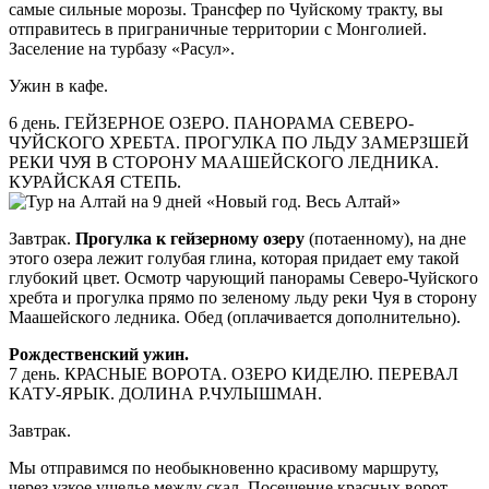
самые сильные морозы. Трансфер по Чуйскому тракту, вы
отправитесь в приграничные территории с Монголией.
Заселение на турбазу «Расул».
Ужин в кафе.
6 день. ГЕЙЗЕРНОЕ ОЗЕРО. ПАНОРАМА СЕВЕРО-
ЧУЙСКОГО ХРЕБТА. ПРОГУЛКА ПО ЛЬДУ ЗАМЕРЗШЕЙ
РЕКИ ЧУЯ В СТОРОНУ МААШЕЙСКОГО ЛЕДНИКА.
КУРАЙСКАЯ СТЕПЬ.
Завтрак.
Прогулка к гейзерному озеру
(потаенному), на дне
этого озера лежит голубая глина, которая придает ему такой
глубокий цвет. Осмотр чарующий панорамы Северо-Чуйского
хребта и прогулка прямо по зеленому льду реки Чуя в сторону
Маашейского ледника. Обед (оплачивается дополнительно).
Рождественский ужин.
7 день. КРАСНЫЕ ВОРОТА. ОЗЕРО КИДЕЛЮ. ПЕРЕВАЛ
КАТУ-ЯРЫК. ДОЛИНА Р.ЧУЛЫШМАН.
Завтрак.
Мы отправимся по необыкновенно красивому маршруту,
через узкое ущелье между скал. Посещение красных ворот,