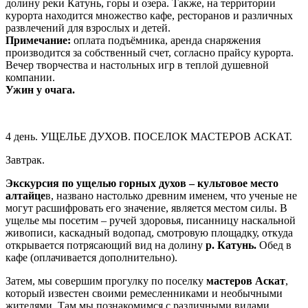
долину реки Катунь, горы и озера. Также, на территории
курорта находится множество кафе, ресторанов и различных
развлечений для взрослых и детей.
Примечание:
оплата подъёмника, аренда снаряжения
производится за собственный счет, согласно прайсу курорта.
Вечер творчества и настольных игр в теплой душевной
компании.
Ужин у очага.
4 день. УЩЕЛЬЕ ДУХОВ. ПОСЕЛОК МАСТЕРОВ АСКАТ.
Завтрак.
Экскурсия по ущелью горных духов – культовое место
алтайце
в, названо настолько древним именем, что ученые не
могут расшифровать его значение, является местом силы. В
ущелье мы посетим – ручей здоровья, писанницу наскальной
живописи, каскадный водопад, смотровую площадку, откуда
открывается потрясающий вид на долину
р. Катунь.
Обед в
кафе (оплачивается дополнительно).
Затем, мы совершим прогулку по поселку
мастеров Аскат
,
который известен своими ремесленниками и необычными
жителями. Там мы познакомимся с различными видами