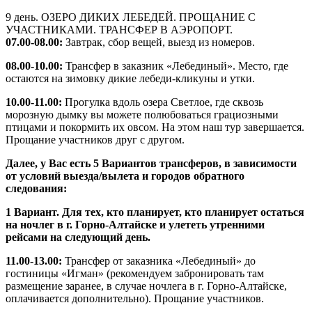
9 день. ОЗЕРО ДИКИХ ЛЕБЕДЕЙ. ПРОЩАНИЕ С
УЧАСТНИКАМИ. ТРАНСФЕР В АЭРОПОРТ.
07.00-08.00:
Завтрак, сбор вещей, выезд из номеров.
08.00-10.00:
Трансфер в заказник «Лебединый». Место, где
остаются на зимовку дикие лебеди-кликуны и утки.
10.00-11.00:
Прогулка вдоль озера Светлое, где сквозь
морозную дымку вы можете полюбоваться грациозными
птицами и покормить их овсом. На этом наш тур завершается.
Прощание участников друг с другом.
Далее, у Вас есть 5 Вариантов трансферов, в зависимости
от условий выезда/вылета и городов обратного
следования:
1 Вариант. Для тех, кто планирует, кто планирует остаться
на ночлег в г. Горно-Алтайске и улететь утренними
рейсами на следующий день.
11.00-13.00:
Трансфер от заказника «Лебединый» до
гостиницы «Игман» (рекомендуем забронировать там
размещение заранее, в случае ночлега в г. Горно-Алтайске,
оплачивается дополнительно). Прощание участников.