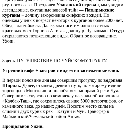
ртутного озера. Преодолев
Улаганский перевал
, мы увидим
легендарные, окутанные завесой тайн —
Пазырыкские
курганы
– долину захоронения скифских вождей. По
оценкам ученых возраст некоторых курганов более 2000 лет.
Обед – ланч-боксы. Далее, мы посетим одно из самых
красивых мест Горного Алтая – долину р. Чулышман. Оттуда
открываются потрясающие виды. Обратное возвращение.
Ужин.
8 день. ПУТЕШЕСТВИЕ ПО ЧУЙСКОМУ ТРАКТУ.
Утренний кофе + завтрак с видом на заснеженные елки.
В первой половине дня мы совершим прогулку до
водопада
Ширлак.
Далее, отыщем древний путь, по которому ездили
торговцы в Монголию и полюбуемся панорамой реки Чуя.
Совершим экскурсию по комплексу наскальной живописи
«Калбак-Таш», где сохранилось свыше 5000 петроглифов, от
каменного века, до наших дней. Посетим место силы на
слиянии двух бурных рек – Катуни и Чуи. Трансфер в
Майминский/Чемальский район Алтая.
Прощальной Ужин.