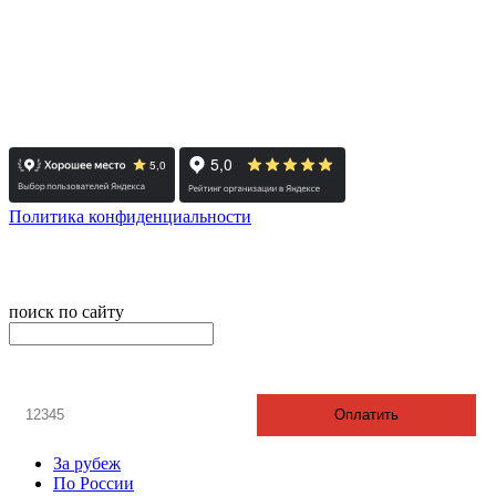
- Тюмень: +7 3452 65-91-81
- Москва: +7 495 308-48-82
- Санкт-Петербург: +7 812 415-88-15
Реестровый номер туроператора - РТО 022613
Политика конфиденциальности
© 2008-2025 - Администратор сайта ООО ТК "Вита трэвел",
ИНН 7452023824
поиск по сайту
онлайн оплата
Введите номер счета / договора
Оплатить
За рубеж
По России