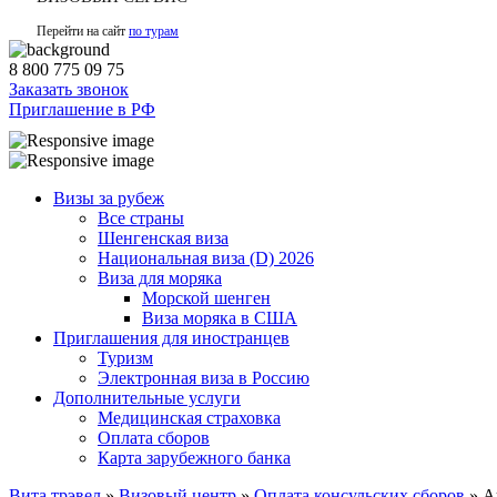
Перейти на сайт
по турам
8 800 775 09 75
Заказать звонок
Приглашение в РФ
Визы за рубеж
Все страны
Шенгенская виза
Национальная виза (D) 2026
Виза для моряка
Морской шенген
Виза моряка в США
Приглашения для иностранцев
Туризм
Электронная виза в Россию
Дополнительные услуги
Медицинская страховка
Оплата сборов
Карта зарубежного банка
Вита трэвел
»
Визовый центр
»
Оплата консульских сборов
» А